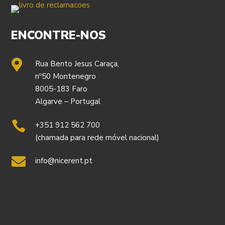
ENCONTRE-NOS

Rua Bento Jesus Caraça,
nº50 Montenegro
8005-183 Faro
Algarve – Portugal

+351 912 562 700
(chamada para rede móvel nacional)

info@nicerent.pt