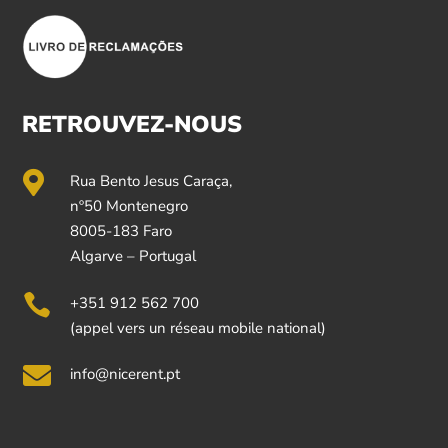
RETROUVEZ-NOUS

Rua Bento Jesus Caraça,
nº50 Montenegro
8005-183 Faro
Algarve – Portugal

+351 912 562 700
(appel vers un réseau mobile national)

info@nicerent.pt