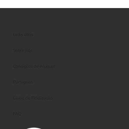
Links utéis
Sobre nós
Condições de Aluguer
Portagens
Clube de Fidelização
FAQ