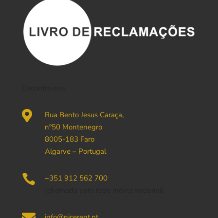
Encontre-nos

Rua Bento Jesus Caraça,
nº50 Montenegro
8005-183 Faro
Algarve – Portugal

+351 912 562 700
(chamada para rede móvel nacional)

info@nicerent.pt